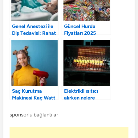
Genel Anestezi ile
Güncel Hurda
Diş Tedavisi: Rahat
Fiyatları 2025
ve Ağrısız Bir
Deneyim
Saç Kurutma
Elektrikli ısıtıcı
Makinesi Kaç Watt
alırken nelere
Olmalı?
dikkat edilmeli?
sponsorlu bağlantılar