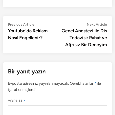
Yazı
Previous
Nex
Previous Article
Next Article
article:
artic
Youtube’da Reklam
Genel Anestezi ile Diş
gezinmesi
Nasıl Engellenir?
Tedavisi: Rahat ve
Ağrısız Bir Deneyim
Bir yanıt yazın
E-posta adresiniz yayınlanmayacak.
Gerekli alanlar
*
ile
işaretlenmişlerdir
YORUM
*