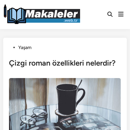
Skip
to
Mai
Open
content
Men
Search
Posted
Yaşam
in
Çizgi roman özellikleri nelerdir?